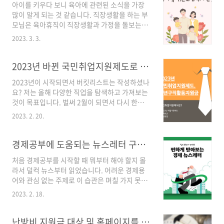
아이를 키우다 보니 육아에 관련된 소식을 가장
다양한 것을 배워보고 새로운 경험을 하시는 분
많이 알게 되는 것 같습니다. 직장생활을 하는 부
들이 많은 실듯합니다. 오늘은 이런 분들에게 도
모님은 육아휴직이 직장생활과 가정을 돌보는데
움이 될 만한 내일배움카드에 대해서 알아보려고
가장 도움이 많이 되는 것 같습니다. 이전에는 대
합니다. 내일배움카드만을 로도 다양한 과목에
2023. 3. 3.
기업이 아니면 육아관련된 제도를 사용하기가 어
대해 배워볼 수 있고 경제적으로 절약도 할 수 있
려웠지만 2023년에는 정부가 중소기업도 육아
어서 지원되는 부분과 신청 및 발급도 알려드리
휴직이 활성화될 수 있도록 지원정책을 적극적으
2023년 바뀐 국민취업지원제도로 취업준비하기
겠습니다. 1. 국민내일배움카드란? 국민내일배
로 지원한다고 합니다. 즉, 사업주의 인력부담을
움카드는 실업자,재직자..
2023년이 시작되면서 버킷리스트는 작성하셨나
덜어주기 위해서 육아기 근로시간 단축, 육아휴
요? 저는 올해 다양한 직업을 탐색하고 가져보는
직, 대체인력지원금을 지원해 준다고 합니다. 간
것이 목표입니다. 벌써 2월이 되면서 다시 한번
단하게 정리해 보았습니다. 1. 육아기 근로시간
마음을 다잡아보자는 의미로 부업 및 직업 관련
단축 지원금 육아기 근로시간 단축은 경력공백
2023. 2. 20.
검색을 해보았습니다. 그러다 국민취업지원제도
없이 일과 가정 양립이 가능해 현장의 수요가 높
가 있다는 것을 알게 되었습니다. 취업을 준비하
고 중소기업에서 더 많이 활용되고 있어 정부는
면 생각보다 취업이 잘되지 않거나 비용이 발생
경제공부에 도움되는 뉴스레터 구독서비스 추천
23년 육아기 근로시간 단축지원금의 예산규모를
하여 구직자분들은 부담을 느끼실듯합니다. 이러
3.03배로 확대하..
처음 경제공부를 시작할 때 뭐부터 해야 할지 몰
한 점을 개선하고자 국민취업지원제도가 개선되
라서 덜컥 뉴스부터 읽었습니다. 어려운 경제용
었다고 합니다. 취업을 원하는 사람에게 종합적
어와 관심 없는 주제로 이 습관은 며칠 가지 못했
으로 취업지원서비스를 제공하고, 생계를 위한
습니다. 그러던 중 무료뉴스레터를 알게 되었고
최소 지원금을 지원받을 수 있습니다. 취업을 준
2023. 2. 18.
흥미로운 타이틀과 쉽게 풀이되어 있는 글로 점
비하시는 분들에게 좋은 지원제도인 것 같아 설
점 관심을 가지게 되었습니다. 저처럼 부동산 및
명드리려고 합니다. 1.2023년 변경된 취업지원
경제상황에 관심은 있지만 어렵다고 느껴지시는
난방비 지원금 대상 및 홈페이지를 통한 신청 방법,난방비 절약
제도 살펴보기 2023년에는 기존 취업성공패키