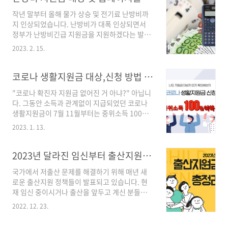
분들은 가벼운 마음으로 뉴스레터부터 접하시면
지에서 부족했던 부분을 변경하..
작년 말부터 올해 물가 상승 및 전기료 난방비까
좋을 것 같아 추천드립니다. 요즘은 종이신문으
지 인상되었습니다. 난방비가 대폭 인상되면서
로 읽는 뉴스가 아닌 매일 아침 내 메일함으로 뉴
정부가 난방비긴급 지원금을 지원하겠다는 발표
스를 받아 보실 수 있습니다. 이미 알고 계신 분들
로 많은 분들이 궁금해하실 것 같아 정리해 보았
도 많으실 거라 예상됩니다. 저처럼 경제에 첫발
2023. 2. 15.
습니다. 1. 난방비 인상 도시가스와 연관되어 있
을 내딛는 분들이라면 저와 같이 뉴스레터를 통
는 LNG는 액화천연가스입니다. LNG수입 가격
해서 경제에 조금 더 친해지실 수 있었으면 좋겠
이 2배, 3배 이상 가격이 늘어남에도 불구하고 이
코로나 생활지원금 대상,신청 방법 총정리 (최신)
습니다. 1. 뉴스레터는 뭐야? News와 Letter와
전 정권에서는 가스비를 13% 정도밖에 인상하
결합해..
"코로나 확진자 지원금 없어진 거 아냐?" 아닙니
지 않았습니다. 그래서 누적적자가 크게 늘어나
다. 그동안 소득과 관계없이 지급되었던 코로나
이번정권에서 가스비가 인상되는 것은 이상한 상
생활지원금이 7월 11월부터는 중위소득 100%
황이 아니었습니다. 한국가스공사 미수금이 9조
이하에게만 코로나 지원금을 지급하고 있습니다.
원까지 쌓여있는 상황이라 올해 2분기쯤 불가피
2023. 1. 13.
12월 23일 기준 코로나 신규확진자 수가 6만 명
하게 한 번 더 요금이 상승할 것 같습니다. 도시가
대를 기록하면서 여전히 우리 생활을 힘들게 하
스 요금은 1년 전에 비해 36.2%, 지역난방비는
고 있습니다. 여러 차례 조정해온 코로나 생활지
2023년 달라진 임신부터 출산지원금 혜택 총정리
34%가 올랐다고 합니다. 2. 난방비 지원금 및 대
원금 및 유급휴가비를 많은 분들이 헷갈려하십니
상자 ..
국가에서 저출산 문제를 해결하기 위해 매년 새
다. 그래서 코로나 지원금에 대해 정리해 보았습
로운 출산지원 정책들이 발표되고 있습니다. 현
니다. 코로나 확진 생활지원금 신청 대상 코로나
재 임신 중이시거나 출산을 앞두고 계신 분들은
19 확진자와 접촉 및 확진이 되어 입원 및 격리 통
정부혜택을 가장 궁금해하실 것 같습니다. 2023
지서를 받은 사람들에게 국가에서 자가격리자의
2022. 12. 23.
년부터 달라지는 임신, 및 출산지원금이 어떻게
생활을 지원해주고자 주는 생활지원금입니다. 아
바뀌는지 알려드리도록 하겠습니다. 임신출산바
래 조건에 충족이 되었을 때 코로나 생활지원금